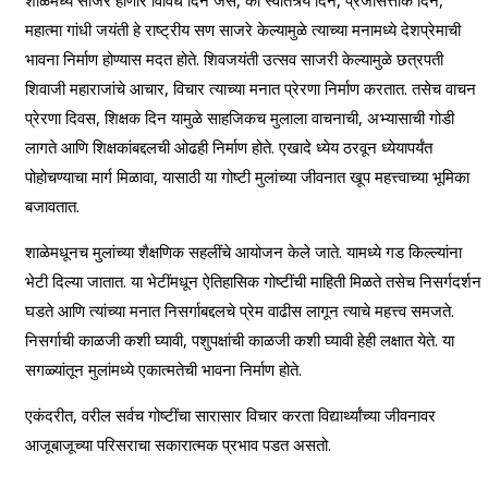
शाळेमध्ये साजरे होणारे विविध दिन जसे, की स्वातंत्र्य दिन, प्रजासत्ताक दिन,
महात्मा गांधी जयंती हे राष्ट्रीय सण साजरे केल्यामुळे त्याच्या मनामध्ये देशप्रेमाची
भावना निर्माण होण्यास मदत होते. शिवजयंती उत्सव साजरी केल्यामुळे छत्रपती
शिवाजी महाराजांचे आचार, विचार त्याच्या मनात प्रेरणा निर्माण करतात. तसेच वाचन
प्रेरणा दिवस, शिक्षक दिन यामुळे साहजिकच मुलाला वाचनाची, अभ्यासाची गोडी
लागते आणि शिक्षकांबद्दलची ओढही निर्माण होते. एखादे ध्येय ठरवून ध्येयापर्यंत
पोहोचण्याचा मार्ग मिळावा, यासाठी या गोष्टी मुलांच्या जीवनात खूप महत्त्वाच्या भूमिका
बजावतात.
शाळेमधूनच मुलांच्या शैक्षणिक सहलींचे आयोजन केले जाते. यामध्ये गड किल्ल्यांना
भेटी दिल्या जातात. या भेटींमधून ऐतिहासिक गोष्टींची माहिती मिळते तसेच निसर्गदर्शन
घडते आणि त्यांच्या मनात निसर्गाबद्दलचे प्रेम वाढीस लागून त्याचे महत्त्व समजते.
निसर्गाची काळजी कशी घ्यावी, पशुपक्षांची काळजी कशी घ्यावी हेही लक्षात येते. या
सगळ्यांतून मुलांमध्ये एकात्मतेची भावना निर्माण होते.
एकंदरीत, वरील सर्वच गोष्टींचा सारासार विचार करता विद्यार्थ्यांच्या जीवनावर
आजूबाजूच्या परिसराचा सकारात्मक प्रभाव पडत असतो.